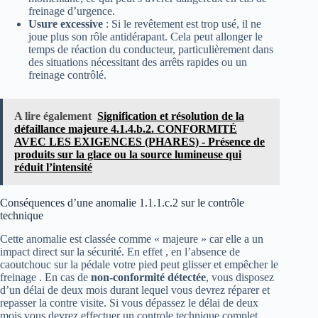
freinage d’urgence.
Usure excessive
: Si le revêtement est trop usé, il ne
joue plus son rôle antidérapant. Cela peut allonger le
temps de réaction du conducteur, particulièrement dans
des situations nécessitant des arrêts rapides ou un
freinage contrôlé.
A lire également
Signification et résolution de la
défaillance majeure 4.1.4.b.2. CONFORMITÉ
AVEC LES EXIGENCES (PHARES) - Présence de
produits sur la glace ou la source lumineuse qui
réduit l’intensité
Conséquences d’une anomalie 1.1.1.c.2 sur le contrôle
technique
Cette anomalie est classée comme « majeure » car elle a un
impact direct sur la sécurité. En effet , en l’absence de
caoutchouc sur la pédale votre pied peut glisser et empêcher le
freinage . En cas de
non-conformité détectée
, vous disposez
d’un délai de deux mois durant lequel vous devrez réparer et
repasser la contre visite. Si vous dépassez le délai de deux
mois vous devrez effectuer un controle technique complet.